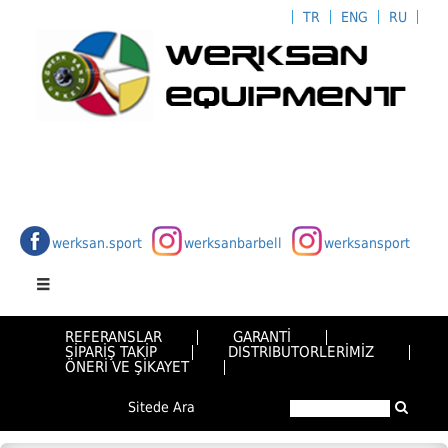
TR
ENG
RU
werksan.sport
werksanbarbell
werksansport
REFERANSLAR
GARANTİ
SİPARİŞ TAKİP
DISTRIBUTORLERİMİZ
ÖNERİ VE ŞİKAYET
Sitede Ara