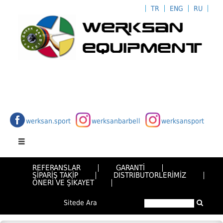
TR
ENG
RU
werksan.sport
werksanbarbell
werksansport
REFERANSLAR
GARANTİ
SİPARİŞ TAKİP
DISTRIBUTORLERİMİZ
ÖNERİ VE ŞİKAYET
Sitede Ara