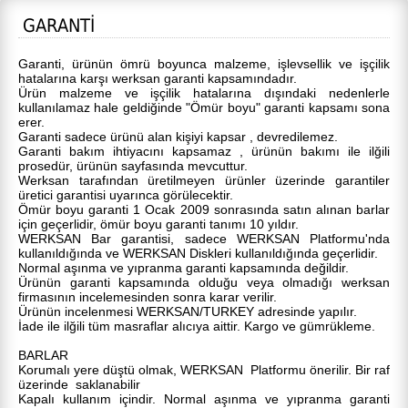
GARANTİ
Garanti, ürünün ömrü boyunca malzeme, işlevsellik ve işçilik
hatalarına karşı werksan garanti kapsamındadır.
Ürün malzeme ve işçilik hatalarına dışındaki nedenlerle
kullanılamaz hale geldiğinde "Ömür boyu" garanti kapsamı sona
erer.
Garanti sadece ürünü alan kişiyi kapsar , devredilemez.
Garanti bakım ihtiyacını kapsamaz , ürünün bakımı ile ilğili
prosedür, ürünün sayfasında mevcuttur.
Werksan tarafından üretilmeyen ürünler üzerinde garantiler
üretici garantisi uyarınca görülecektir.
Ömür boyu garanti 1 Ocak 2009 sonrasında satın alınan barlar
için geçerlidir, ömür boyu garanti tanımı 10 yıldır.
WERKSAN Bar garantisi, sadece WERKSAN Platformu'nda
kullanıldığında ve WERKSAN Diskleri kullanıldığında geçerlidir.
Normal aşınma ve yıpranma garanti kapsamında değildir.
Ürünün garanti kapsamında olduğu veya olmadığı werksan
firmasının incelemesinden sonra karar verilir.
Ürünün incelenmesi WERKSAN/TURKEY adresinde yapılır.
İade ile ilğili tüm masraflar alıcıya aittir. Kargo ve gümrükleme.
BARLAR
Korumalı yere düştü olmak, WERKSAN Platformu önerilir. Bir raf
üzerinde saklanabilir
Kapalı kullanım içindir. Normal aşınma ve yıpranma garanti