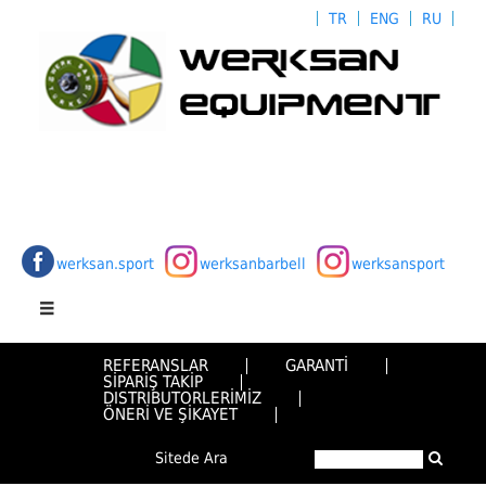
TR
ENG
RU
werksan.sport
werksanbarbell
werksansport
REFERANSLAR
GARANTİ
SİPARİŞ TAKİP
DISTRIBUTORLERİMİZ
ÖNERİ VE ŞİKAYET
Sitede Ara