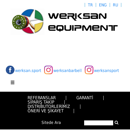
TR
ENG
RU
werksan.sport
werksanbarbell
werksansport
REFERANSLAR
GARANTİ
SİPARİŞ TAKİP
DISTRIBUTORLERİMİZ
ÖNERİ VE ŞİKAYET
Sitede Ara