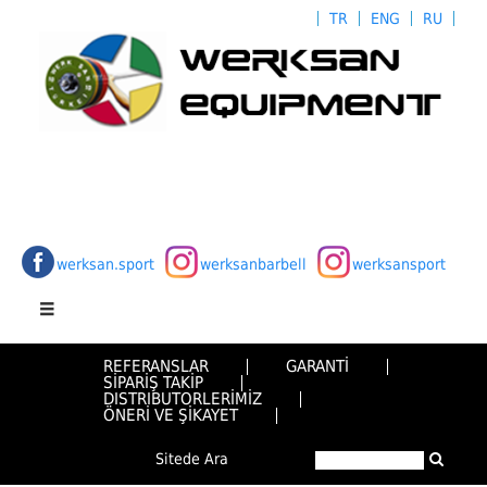
TR
ENG
RU
werksan.sport
werksanbarbell
werksansport
REFERANSLAR
GARANTİ
SİPARİŞ TAKİP
DISTRIBUTORLERİMİZ
ÖNERİ VE ŞİKAYET
Sitede Ara