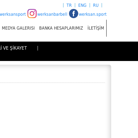
TR
ENG
RU
werksansport
werksanbarbell
werksan.sport
MEDYA GALERISI
BANKA HESAPLARIMIZ
İLETİŞİM
İ VE ŞİKAYET