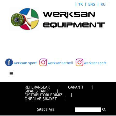
TR
ENG
RU
werksan.sport
werksanbarbell
werksansport
REFERANSLAR
GARANTİ
SİPARİŞ TAKİP
DISTRIBUTORLERİMİZ
ÖNERİ VE ŞİKAYET
Sitede Ara