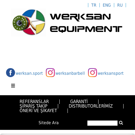
TR
ENG
RU
werksan.sport
werksanbarbell
werksansport
REFERANSLAR
GARANTİ
SİPARİŞ TAKİP
DISTRIBUTORLERİMİZ
ÖNERİ VE ŞİKAYET
Sitede Ara